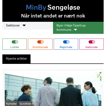
MinBy
Sengeløse
Når intet andet er nært nok
Sektioner
Byer i Høje-Taastrup
kommune
Lokale
Kommunale
Regionale
Nationale
Nyeste artikler
Nyheder
Sundhed